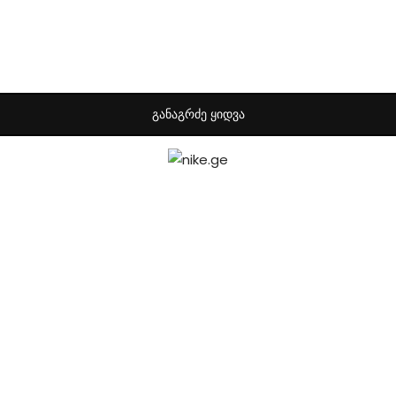
ᲒᲐᲜᲐᲒᲠᲫᲔ ᲧᲘᲓᲕᲐ