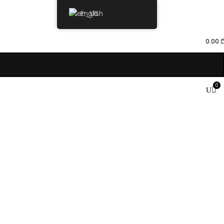
English
0.00
₾
0