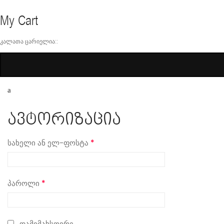
My Cart
ᲙᲐᲚᲐᲗᲐ ᲪᲐᲠᲘᲔᲚᲘᲐ::
ავტორიზაცია
სახელი ან ელ-ფოსტა
*
პაროლი
*
დამიმახსოვრე